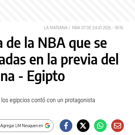
LA MAÑANA
NBA
07 DE JULIO 2026 - 18:16
la de la NBA que se
adas en la previa del
na - Egipto
a los egipcios contó con un protagonista
 Agregar LM Neuquen en