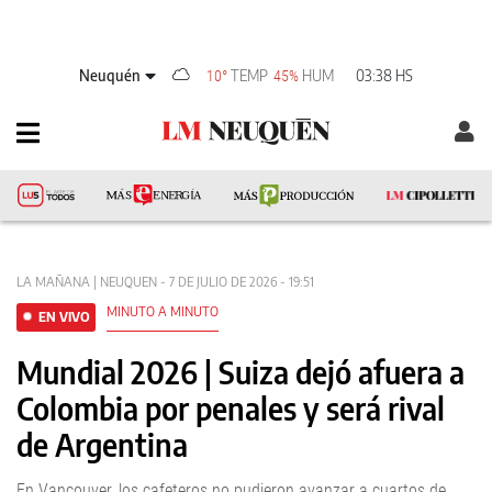
Neuquén
TEMP
HUM
03:38 HS
10°
45%
LA MAÑANA | NEUQUEN - 7 DE JULIO DE 2026 - 19:51
MINUTO A MINUTO
EN VIVO
Mundial 2026 | Suiza dejó afuera a
Colombia por penales y será rival
de Argentina
En Vancouver, los cafeteros no pudieron avanzar a cuartos de