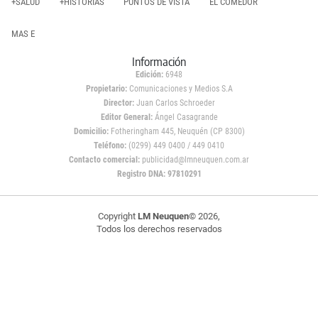
+SALUD
+HISTORIAS
PUNTOS DE VISTA
EL COMEDOR
MAS E
Información
Edición:
6948
Propietario:
Comunicaciones y Medios S.A
Director:
Juan Carlos Schroeder
Editor General:
Ángel Casagrande
Domicilio:
Fotheringham 445, Neuquén (CP 8300)
Teléfono:
(0299) 449 0400 / 449 0410
Contacto comercial:
publicidad@lmneuquen.com.ar
Registro DNA: 97810291
Copyright
LM Neuquen
© 2026,
Todos los derechos reservados