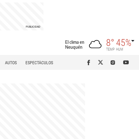
8°
45%
El clima en
Neuquén
TEMP
HUM
AUTOS
ESPECTÁCULOS