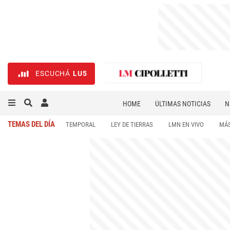
ESCUCHÁ
LU5
HOME
ÚLTIMAS NOTICIAS
N
NECROLÓGICAS
DEPORTES
TEMAS DEL DÍA
TEMPORAL
LEY DE TIERRAS
LMN EN VIVO
MÁS