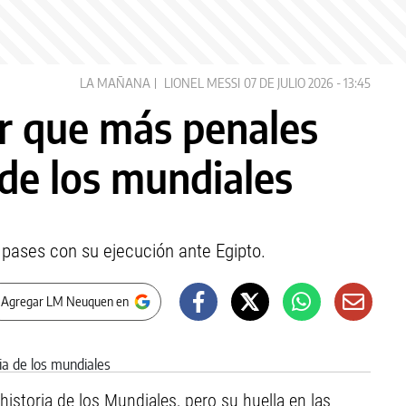
LA MAÑANA
LIONEL MESSI
07 DE JULIO 2026 - 13:45
or que más penales
 de los mundiales
e pases con su ejecución ante Egipto.
 Agregar LM Neuquen en
 historia de los Mundiales, pero su huella en las