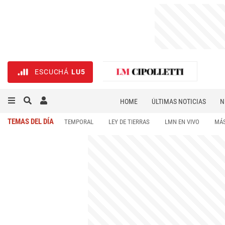
ESCUCHÁ
LU5
HOME
ÚLTIMAS NOTICIAS
N
NECROLÓGICAS
DEPORTES
TEMAS DEL DÍA
TEMPORAL
LEY DE TIERRAS
LMN EN VIVO
MÁS