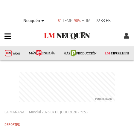
Neuquén
TEMP
HUM
22:33 HS
5°
90%
LA MAÑANA
Mundial 2026
07 DE JULIO 2026 - 19:53
DEPORTES