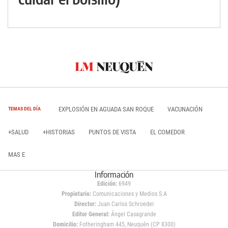
EXPLOSIÓN EN AGUADA SAN ROQUE
VACUNACIÓN
TEMAS DEL DÍA
+SALUD
+HISTORIAS
PUNTOS DE VISTA
EL COMEDOR
MAS E
Información
Edición:
6949
Propietario:
Comunicaciones y Medios S.A
Director:
Juan Carlos Schroeder
Editor General:
Ángel Casagrande
Domicilio:
Fotheringham 445, Neuquén (CP 8300)