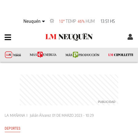
Neuquén
TEMP
HUM
13:51 HS
10°
46%
LA MAÑANA
Julián Álvarez
01 DE MARZO 2023 - 10:29
DEPORTES