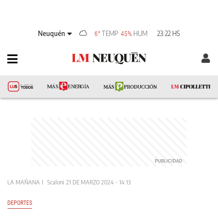
Neuquén
TEMP
HUM
23:22 HS
6°
45%
LA MAÑANA
Scaloni
21 DE MARZO 2024 - 14:13
DEPORTES