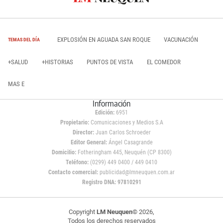
EXPLOSIÓN EN AGUADA SAN ROQUE
VACUNACIÓN
TEMAS DEL DÍA
+SALUD
+HISTORIAS
PUNTOS DE VISTA
EL COMEDOR
MAS E
Información
Edición:
6951
Propietario:
Comunicaciones y Medios S.A
Director:
Juan Carlos Schroeder
Editor General:
Ángel Casagrande
Domicilio:
Fotheringham 445, Neuquén (CP 8300)
Teléfono:
(0299) 449 0400 / 449 0410
Contacto comercial:
publicidad@lmneuquen.com.ar
Registro DNA: 97810291
Copyright
LM Neuquen
© 2026,
Todos los derechos reservados