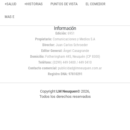
+SALUD
+HISTORIAS
PUNTOS DE VISTA
EL COMEDOR
MAS E
Información
Edición:
6951
Propietario:
Comunicaciones y Medios S.A
Director:
Juan Carlos Schroeder
Editor General:
Ángel Casagrande
Domicilio:
Fotheringham 445, Neuquén (CP 8300)
Teléfono:
(0299) 449 0400 / 449 0410
Contacto comercial:
publicidad@lmneuquen.com.ar
Registro DNA: 97810291
Copyright
LM Neuquen
© 2026,
Todos los derechos reservados