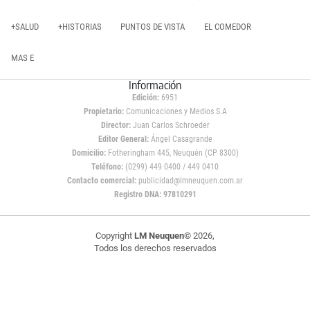
+SALUD
+HISTORIAS
PUNTOS DE VISTA
EL COMEDOR
MAS E
Información
Edición:
6951
Propietario:
Comunicaciones y Medios S.A
Director:
Juan Carlos Schroeder
Editor General:
Ángel Casagrande
Domicilio:
Fotheringham 445, Neuquén (CP 8300)
Teléfono:
(0299) 449 0400 / 449 0410
Contacto comercial:
publicidad@lmneuquen.com.ar
Registro DNA: 97810291
Copyright
LM Neuquen
© 2026,
Todos los derechos reservados