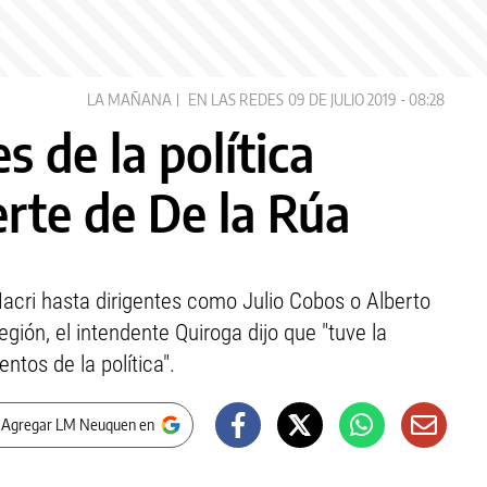
LA MAÑANA
EN LAS REDES
09 DE JULIO 2019 - 08:28
s de la política
rte de De la Rúa
Macri hasta dirigentes como Julio Cobos o Alberto
egión, el intendente Quiroga dijo que "tuve la
tos de la política".
 Agregar LM Neuquen en