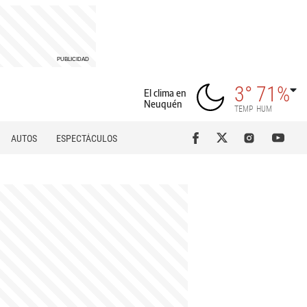
3°
71%
El clima en
Neuquén
TEMP
HUM
AUTOS
ESPECTÁCULOS