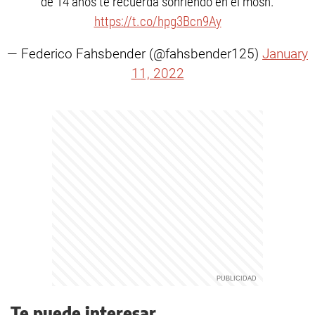
de 14 años te recuerda sonriendo en el mosh.
https://t.co/hpg3Bcn9Ay
— Federico Fahsbender (@fahsbender125)
January
11, 2022
Te puede interesar...