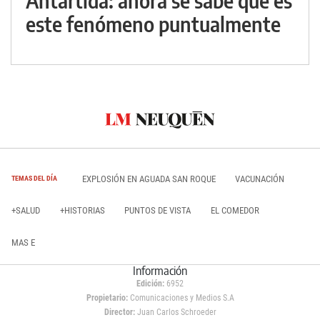
Antártida: ahora se sabe qué es
este fenómeno puntualmente
EXPLOSIÓN EN AGUADA SAN ROQUE
VACUNACIÓN
TEMAS DEL DÍA
+SALUD
+HISTORIAS
PUNTOS DE VISTA
EL COMEDOR
MAS E
Información
Edición:
6952
Propietario:
Comunicaciones y Medios S.A
Director:
Juan Carlos Schroeder