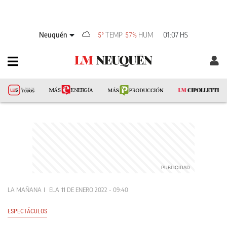
Neuquén
TEMP
HUM
01:07 HS
5°
57%
LA MAÑANA
ELA
11 DE ENERO 2022 - 09:40
ESPECTÁCULOS