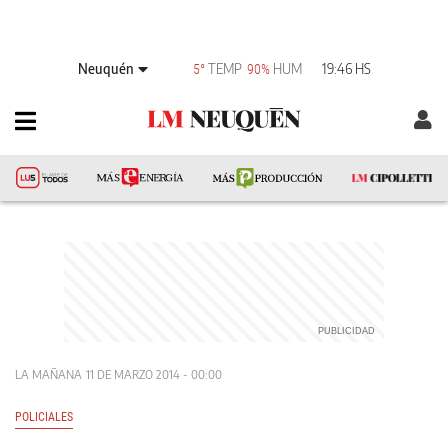
Neuquén
TEMP
HUM
19:46 HS
5°
90%
LA MAÑANA
11 DE MARZO 2014 - 00:00
POLICIALES