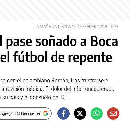
LA MAÑANA
BOCA
19 DE FEBRERO 2021 - 12:26
el pase soñado a Boca
 el fútbol de repente
o con el colombiano Román, tras frustrarse el
a revisión médica. El dolor del infortunado crack
a su país y el consuelo del DT.
 Agregar LM Neuquen en