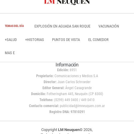
EXPLOSIÓN EN AGUADA SAN ROQUE
VACUNACIÓN
TEMAS DEL DÍA
+SALUD
+HISTORIAS
PUNTOS DE VISTA
EL COMEDOR
MAS E
Información
Edición:
6951
Propietario:
Comunicaciones y Medios S.A
Director:
Juan Carlos Schroeder
Editor General:
Ángel Casagrande
Domicilio:
Fotheringham 445, Neuquén (CP 8300)
Teléfono:
(0299) 449 0400 / 449 0410
Contacto comercial:
publicidad@lmneuquen.com.ar
Registro DNA: 97810291
Copyright
LM Neuquen
© 2026,