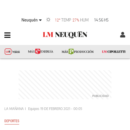
Neuquén
TEMP
HUM
14:56 HS
12°
27%
LA MAÑANA
Equipos
19 DE FEBRERO 2021 - 00:05
DEPORTES