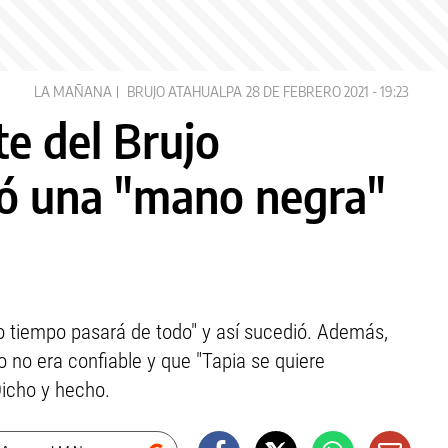
LA MAÑANA
BRUJO ATAHUALPA
28 DE FEBRERO 2021 - 19:23
te del Brujo
pó una "mano negra"
o tiempo pasará de todo" y así sucedió. Además,
 no era confiable y que "Tapia se quiere
Dicho y hecho.