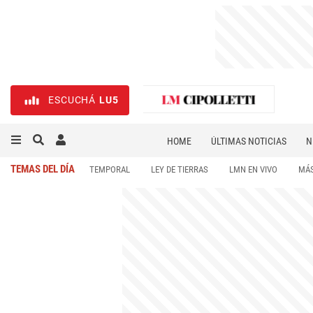
ESCUCHÁ
LU5
HOME
ÚLTIMAS NOTICIAS
N
NECROLÓGICAS
DEPORTES
TEMAS DEL DÍA
TEMPORAL
LEY DE TIERRAS
LMN EN VIVO
MÁS