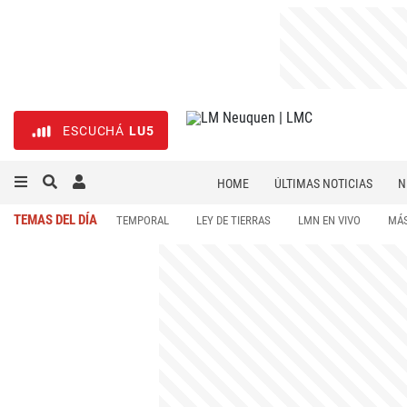
ESCUCHÁ
LU5
HOME
ÚLTIMAS NOTICIAS
N
NECROLÓGICAS
DEPORTES
TEMAS DEL DÍA
TEMPORAL
LEY DE TIERRAS
LMN EN VIVO
MÁS