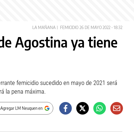
LA MAÑANA
FEMICIDIO
26 DE MAYO 2022 - 18:32
 de Agostina ya tiene
berrante femicidio sucedido en mayo de 2021 será
cará la pena máxima.
 Agregar LM Neuquen en