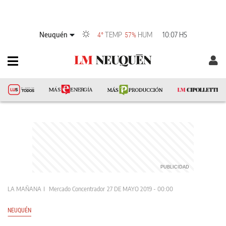
Neuquén
TEMP
HUM
10:07 HS
4°
57%
LA MAÑANA
Mercado Concentrador
27 DE MAYO 2019 - 00:00
NEUQUÉN