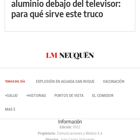
aluminio debajo del televisor:
para qué sirve este truco
EXPLOSIÓN EN AGUADA SAN ROQUE
VACUNACIÓN
TEMAS DEL DÍA
+SALUD
+HISTORIAS
PUNTOS DE VISTA
EL COMEDOR
MAS E
Información
Edición:
6952
Propietario:
Comunicaciones y Medios S.A
Director:
Juan Carlos Schroeder