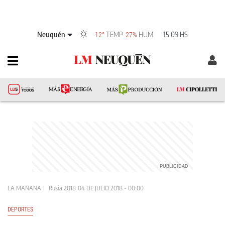
Neuquén
TEMP
HUM
15:09 HS
12°
27%
LA MAÑANA
Rusia 2018
04 DE JULIO 2018 - 00:00
DEPORTES