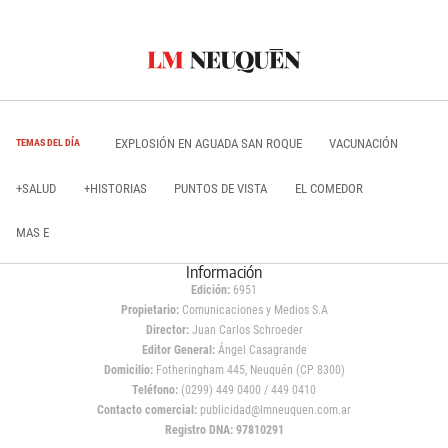
EXPLOSIÓN EN AGUADA SAN ROQUE
VACUNACIÓN
TEMAS DEL DÍA
+SALUD
+HISTORIAS
PUNTOS DE VISTA
EL COMEDOR
MAS E
Información
Edición:
6951
Propietario:
Comunicaciones y Medios S.A
Director:
Juan Carlos Schroeder
Editor General:
Ángel Casagrande
Domicilio:
Fotheringham 445, Neuquén (CP 8300)
Teléfono:
(0299) 449 0400 / 449 0410
Contacto comercial:
publicidad@lmneuquen.com.ar
Registro DNA: 97810291