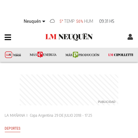
Neuquén
TEMP
HUM
09:31 HS
5°
56%
LA MAÑANA
Copa Argentina
29 DE JULIO 2018 - 17:25
DEPORTES