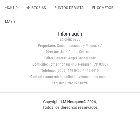
+SALUD
+HISTORIAS
PUNTOS DE VISTA
EL COMEDOR
MAS E
Información
Edición:
6950
Propietario:
Comunicaciones y Medios S.A
Director:
Juan Carlos Schroeder
Editor General:
Ángel Casagrande
Domicilio:
Fotheringham 445, Neuquén (CP 8300)
Teléfono:
(0299) 449 0400 / 449 0410
Contacto comercial:
publicidad@lmneuquen.com.ar
Registro DNA: 97810291
Copyright
LM Neuquen
© 2026,
Todos los derechos reservados