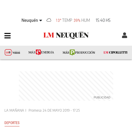
Neuquén
TEMP
HUM
15:40 HS
13°
39%
LA MAÑANA
Promesa
24 DE MAYO 2019 - 17:25
DEPORTES