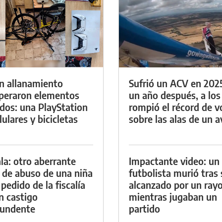
n allanamiento
Sufrió un ACV en 202
peraron elementos
un año después, a los
dos: una PlayStation
rompió el récord de v
lulares y bicicletas
sobre las alas de un a
la: otro aberrante
Impactante video: un
 de abuso de una niña
futbolista murió tras 
 pedido de la fiscalía
alcanzado por un ray
n castigo
mientras jugaban un
tundente
partido