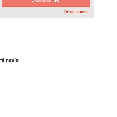
* Campo requerido
mi novio"