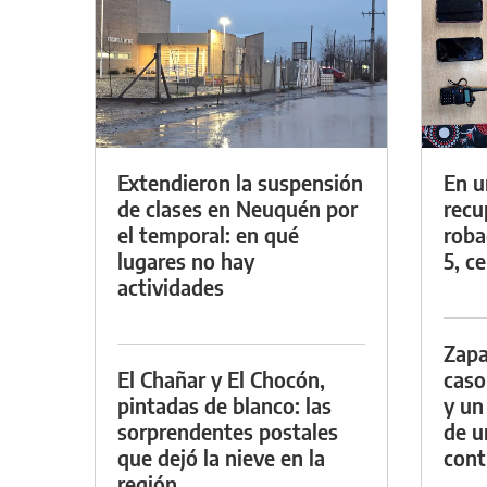
Extendieron la suspensión
En u
de clases en Neuquén por
recu
el temporal: en qué
roba
lugares no hay
5, ce
actividades
Zapa
El Chañar y El Chocón,
caso
pintadas de blanco: las
y un
sorprendentes postales
de u
que dejó la nieve en la
con
región