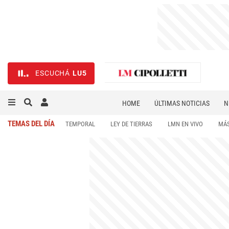
ESCUCHÁ
LU5
HOME
ÚLTIMAS NOTICIAS
N
NECROLÓGICAS
DEPORTES
TEMAS DEL DÍA
TEMPORAL
LEY DE TIERRAS
LMN EN VIVO
MÁS