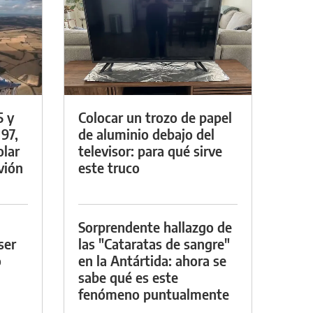
5 y
Colocar un trozo de papel
 97,
de aluminio debajo del
olar
televisor: para qué sirve
vión
este truco
Sorprendente hallazgo de
ser
las "Cataratas de sangre"
o
en la Antártida: ahora se
sabe qué es este
fenómeno puntualmente