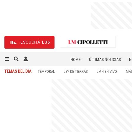
ESCUCHÁ
LU5
HOME
ÚLTIMAS NOTICIAS
N
NECROLÓGICAS
DEPORTES
TEMAS DEL DÍA
TEMPORAL
LEY DE TIERRAS
LMN EN VIVO
MÁS