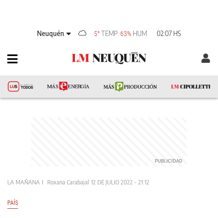
Neuquén
TEMP
HUM
02:07 HS
5°
63%
LA MAÑANA
Roxana Carabajal
12 DE JULIO 2022 - 21:12
PAÍS