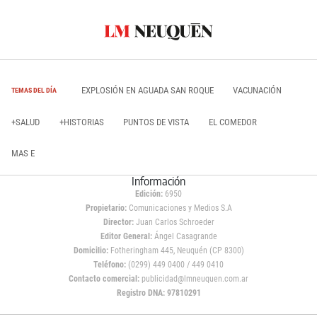
EXPLOSIÓN EN AGUADA SAN ROQUE
VACUNACIÓN
TEMAS DEL DÍA
+SALUD
+HISTORIAS
PUNTOS DE VISTA
EL COMEDOR
MAS E
Información
Edición:
6950
Propietario:
Comunicaciones y Medios S.A
Director:
Juan Carlos Schroeder
Editor General:
Ángel Casagrande
Domicilio:
Fotheringham 445, Neuquén (CP 8300)
Teléfono:
(0299) 449 0400 / 449 0410
Contacto comercial:
publicidad@lmneuquen.com.ar
Registro DNA: 97810291