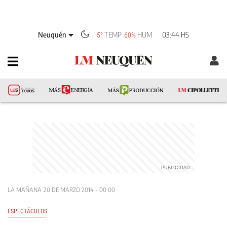
Neuquén
TEMP
HUM
03:44 HS
5°
60%
LA MAÑANA
20 DE MARZO 2014 - 00:00
ESPECTÁCULOS