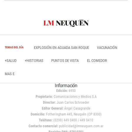
EXPLOSIÓN EN AGUADA SAN ROQUE
VACUNACIÓN
TEMAS DEL DÍA
+SALUD
+HISTORIAS
PUNTOS DE VISTA
EL COMEDOR
MAS E
Información
Edición:
6950
Propietario:
Comunicaciones y Medios S.A
Director:
Juan Carlos Schroeder
Editor General:
Ángel Casagrande
Domicilio:
Fotheringham 445, Neuquén (CP 8300)
Teléfono:
(0299) 449 0400 / 449 0410
Contacto comercial:
publicidad@lmneuquen.com.ar
Registro DNA: 97810291