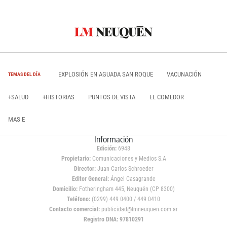
EXPLOSIÓN EN AGUADA SAN ROQUE
VACUNACIÓN
TEMAS DEL DÍA
+SALUD
+HISTORIAS
PUNTOS DE VISTA
EL COMEDOR
MAS E
Información
Edición:
6948
Propietario:
Comunicaciones y Medios S.A
Director:
Juan Carlos Schroeder
Editor General:
Ángel Casagrande
Domicilio:
Fotheringham 445, Neuquén (CP 8300)
Teléfono:
(0299) 449 0400 / 449 0410
Contacto comercial:
publicidad@lmneuquen.com.ar
Registro DNA: 97810291