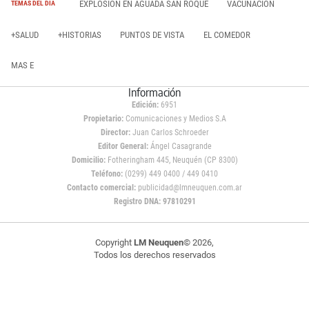
EXPLOSIÓN EN AGUADA SAN ROQUE
VACUNACIÓN
TEMAS DEL DÍA
+SALUD
+HISTORIAS
PUNTOS DE VISTA
EL COMEDOR
MAS E
Información
Edición:
6951
Propietario:
Comunicaciones y Medios S.A
Director:
Juan Carlos Schroeder
Editor General:
Ángel Casagrande
Domicilio:
Fotheringham 445, Neuquén (CP 8300)
Teléfono:
(0299) 449 0400 / 449 0410
Contacto comercial:
publicidad@lmneuquen.com.ar
Registro DNA: 97810291
Copyright
LM Neuquen
© 2026,
Todos los derechos reservados