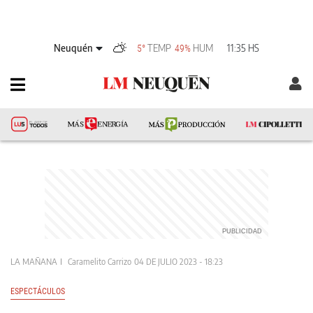
Neuquén
TEMP
HUM
11:35 HS
5°
49%
LA MAÑANA
Caramelito Carrizo
04 DE JULIO 2023 - 18:23
ESPECTÁCULOS