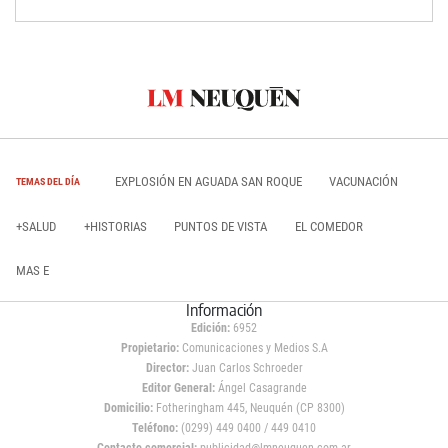
EXPLOSIÓN EN AGUADA SAN ROQUE
VACUNACIÓN
TEMAS DEL DÍA
+SALUD
+HISTORIAS
PUNTOS DE VISTA
EL COMEDOR
MAS E
Información
Edición:
6952
Propietario:
Comunicaciones y Medios S.A
Director:
Juan Carlos Schroeder
Editor General:
Ángel Casagrande
Domicilio:
Fotheringham 445, Neuquén (CP 8300)
Teléfono:
(0299) 449 0400 / 449 0410