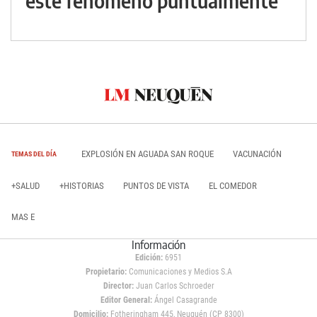
este fenómeno puntualmente
EXPLOSIÓN EN AGUADA SAN ROQUE
VACUNACIÓN
TEMAS DEL DÍA
+SALUD
+HISTORIAS
PUNTOS DE VISTA
EL COMEDOR
MAS E
Información
Edición:
6951
Propietario:
Comunicaciones y Medios S.A
Director:
Juan Carlos Schroeder
Editor General:
Ángel Casagrande
Domicilio:
Fotheringham 445, Neuquén (CP 8300)