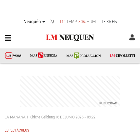
Neuquén
TEMP
HUM
13:36 HS
11°
30%
LA MAÑANA
Chiche Gelblung
16 DE JUNIO 2026 - 09:22
ESPECTÁCULOS