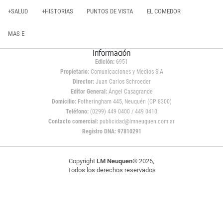
+SALUD
+HISTORIAS
PUNTOS DE VISTA
EL COMEDOR
MAS E
Información
Edición:
6951
Propietario:
Comunicaciones y Medios S.A
Director:
Juan Carlos Schroeder
Editor General:
Ángel Casagrande
Domicilio:
Fotheringham 445, Neuquén (CP 8300)
Teléfono:
(0299) 449 0400 / 449 0410
Contacto comercial:
publicidad@lmneuquen.com.ar
Registro DNA: 97810291
Copyright
LM Neuquen
© 2026,
Todos los derechos reservados