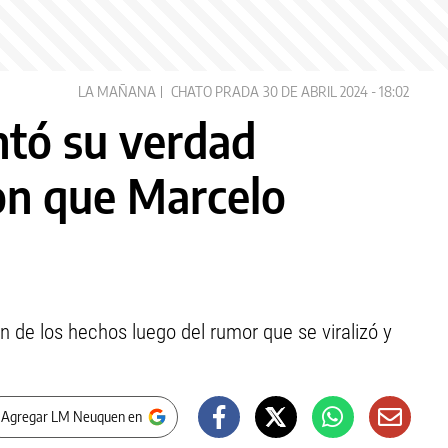
LA MAÑANA
CHATO PRADA
30 DE ABRIL 2024 - 18:02
ntó su verdad
on que Marcelo
n de los hechos luego del rumor que se viralizó y
 Agregar LM Neuquen en