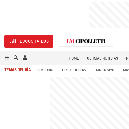
ESCUCHÁ
LU5
HOME
ÚLTIMAS NOTICIAS
N
NECROLÓGICAS
DEPORTES
TEMAS DEL DÍA
TEMPORAL
LEY DE TIERRAS
LMN EN VIVO
MÁS