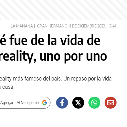
LA MAÑANA
GRAN HERMANO
11 DE DICIEMBRE 2023 - 15:41
 fue de la vida de
reality, uno por uno
eality más famoso del país. Un repaso por la vida
a casa.
 Agregar LM Neuquen en