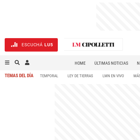
ESCUCHÁ
LU5
HOME
ÚLTIMAS NOTICIAS
N
NECROLÓGICAS
DEPORTES
TEMAS DEL DÍA
TEMPORAL
LEY DE TIERRAS
LMN EN VIVO
MÁS