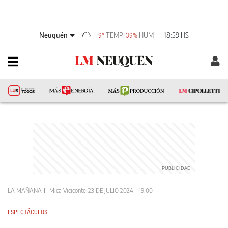
Neuquén
TEMP
HUM
18:59 HS
9°
39%
LA MAÑANA
Mica Viciconte
23 DE JULIO 2024 - 19:00
ESPECTÁCULOS