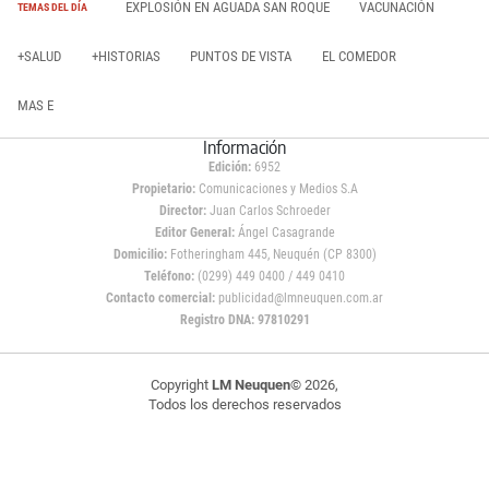
EXPLOSIÓN EN AGUADA SAN ROQUE
VACUNACIÓN
TEMAS DEL DÍA
+SALUD
+HISTORIAS
PUNTOS DE VISTA
EL COMEDOR
MAS E
Información
Edición:
6952
Propietario:
Comunicaciones y Medios S.A
Director:
Juan Carlos Schroeder
Editor General:
Ángel Casagrande
Domicilio:
Fotheringham 445, Neuquén (CP 8300)
Teléfono:
(0299) 449 0400 / 449 0410
Contacto comercial:
publicidad@lmneuquen.com.ar
Registro DNA: 97810291
Copyright
LM Neuquen
© 2026,
Todos los derechos reservados