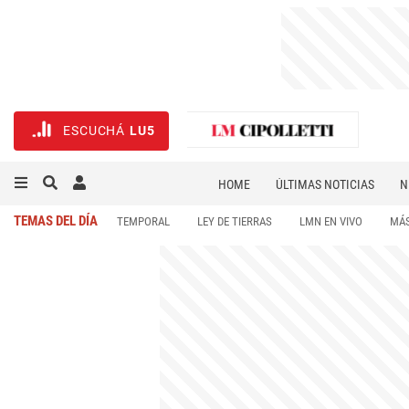
ESCUCHÁ
LU5
HOME
ÚLTIMAS NOTICIAS
N
NECROLÓGICAS
DEPORTES
TEMAS DEL DÍA
TEMPORAL
LEY DE TIERRAS
LMN EN VIVO
MÁS