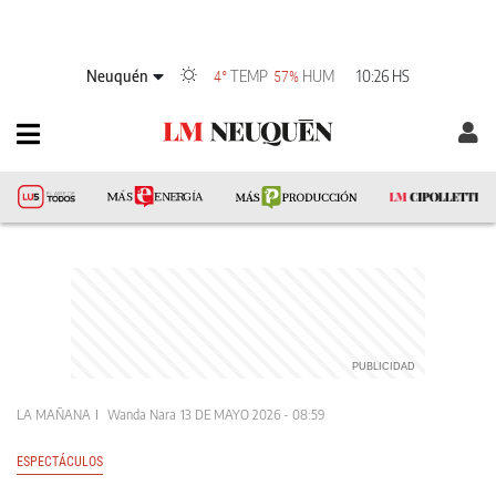
Neuquén
TEMP
HUM
10:26 HS
4°
57%
LA MAÑANA
Wanda Nara
13 DE MAYO 2026 - 08:59
ESPECTÁCULOS