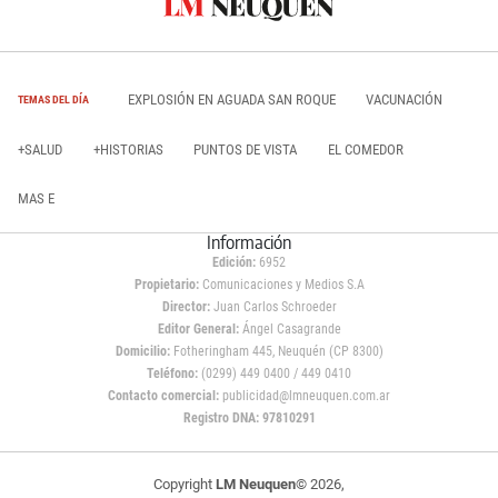
EXPLOSIÓN EN AGUADA SAN ROQUE
VACUNACIÓN
TEMAS DEL DÍA
+SALUD
+HISTORIAS
PUNTOS DE VISTA
EL COMEDOR
MAS E
Información
Edición:
6952
Propietario:
Comunicaciones y Medios S.A
Director:
Juan Carlos Schroeder
Editor General:
Ángel Casagrande
Domicilio:
Fotheringham 445, Neuquén (CP 8300)
Teléfono:
(0299) 449 0400 / 449 0410
Contacto comercial:
publicidad@lmneuquen.com.ar
Registro DNA: 97810291
Copyright
LM Neuquen
© 2026,