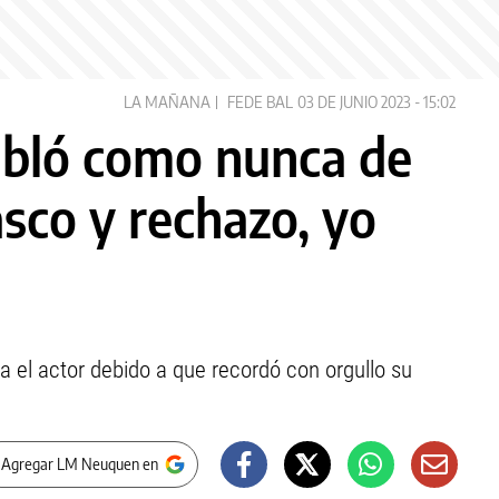
LA MAÑANA
FEDE BAL
03 DE JUNIO 2023 - 15:02
abló como nunca de
sco y rechazo, yo
a el actor debido a que recordó con orgullo su
 Agregar LM Neuquen en