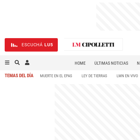
ESCUCHÁ
LU5
HOME
ÚLTIMAS NOTICIAS
N
NECROLÓGICAS
DEPORTES
TEMAS DEL DÍA
MUERTE EN EL EPAS
LEY DE TIERRAS
LMN EN VIVO