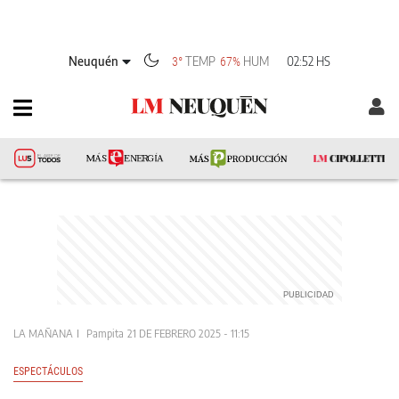
Neuquén
TEMP
HUM
02:52 HS
3°
67%
LA MAÑANA
Pampita
21 DE FEBRERO 2025 - 11:15
ESPECTÁCULOS