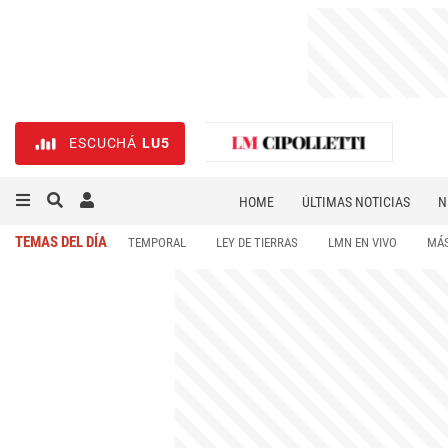
ESCUCHÁ
LU5
HOME
ÚLTIMAS NOTICIAS
N
NECROLÓGICAS
DEPORTES
TEMAS DEL DÍA
TEMPORAL
LEY DE TIERRAS
LMN EN VIVO
MÁS