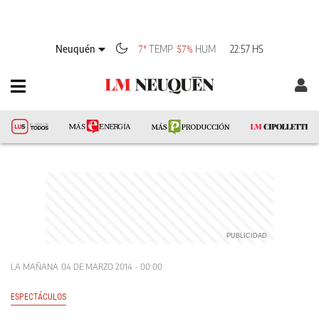
Neuquén
TEMP
HUM
22:57 HS
7°
57%
LA MAÑANA
04 DE MARZO 2014 - 00:00
ESPECTÁCULOS