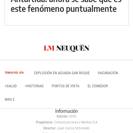
este fenómeno puntualmente
EXPLOSIÓN EN AGUADA SAN ROQUE
VACUNACIÓN
TEMAS DEL DÍA
+SALUD
+HISTORIAS
PUNTOS DE VISTA
EL COMEDOR
MAS E
Información
Edición:
6950
Propietario:
Comunicaciones y Medios S.A
Director:
Juan Carlos Schroeder