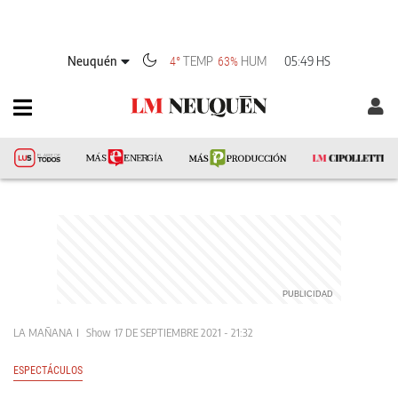
Neuquén
TEMP
HUM
05:49 HS
4°
63%
LA MAÑANA
Show
17 DE SEPTIEMBRE 2021 - 21:32
ESPECTÁCULOS