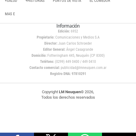
+SALUD
+HISTORIAS
PUNTOS DE VISTA
EL COMEDOR
MAS E
Información
Edición:
6952
Propietario:
Comunicaciones y Medios S.A
Director:
Juan Carlos Schroeder
Editor General:
Ángel Casagrande
Domicilio:
Fotheringham 445, Neuquén (CP 8300)
Teléfono:
(0299) 449 0400 / 449 0410
Contacto comercial:
publicidad@lmneuquen.com.ar
Registro DNA: 97810291
Copyright
LM Neuquen
© 2026,
Todos los derechos reservados