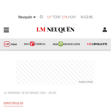
Neuquén
TEMP
HUM
14:53 HS
12°
27%
LA MAÑANA
28 DE MARZO 2014 - 00:00
ESPECTÁCULOS