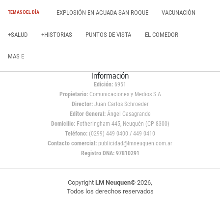
EXPLOSIÓN EN AGUADA SAN ROQUE
VACUNACIÓN
TEMAS DEL DÍA
+SALUD
+HISTORIAS
PUNTOS DE VISTA
EL COMEDOR
MAS E
Información
Edición:
6951
Propietario:
Comunicaciones y Medios S.A
Director:
Juan Carlos Schroeder
Editor General:
Ángel Casagrande
Domicilio:
Fotheringham 445, Neuquén (CP 8300)
Teléfono:
(0299) 449 0400 / 449 0410
Contacto comercial:
publicidad@lmneuquen.com.ar
Registro DNA: 97810291
Copyright
LM Neuquen
© 2026,
Todos los derechos reservados