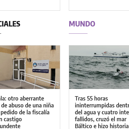
CIALES
MUNDO
la: otro aberrante
Tras 55 horas
 de abuso de una niña
ininterrumpidas dent
 pedido de la fiscalía
del agua y cuatro int
n castigo
fallidos, cruzó el mar
tundente
Báltico e hizo historia