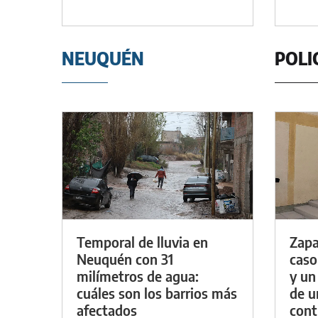
NEUQUÉN
POLI
Temporal de lluvia en
Zapa
Neuquén con 31
caso
milímetros de agua:
y un
cuáles son los barrios más
de u
afectados
con