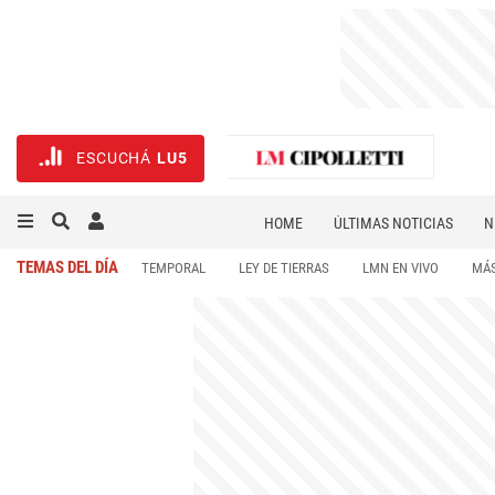
ESCUCHÁ
LU5
HOME
ÚLTIMAS NOTICIAS
N
NECROLÓGICAS
DEPORTES
TEMAS DEL DÍA
TEMPORAL
LEY DE TIERRAS
LMN EN VIVO
MÁS