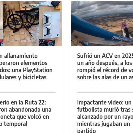
n allanamiento
Sufrió un ACV en 202
peraron elementos
un año después, a los
dos: una PlayStation
rompió el récord de v
lulares y bicicletas
sobre las alas de un a
erio en la Ruta 22:
Impactante video: un
ron abandonada una
futbolista murió tras 
oneta que volcó en
alcanzado por un ray
o temporal
mientras jugaban un
partido