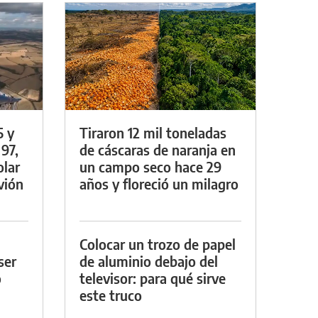
5 y
Tiraron 12 mil toneladas
 97,
de cáscaras de naranja en
olar
un campo seco hace 29
vión
años y floreció un milagro
Colocar un trozo de papel
ser
de aluminio debajo del
o
televisor: para qué sirve
este truco