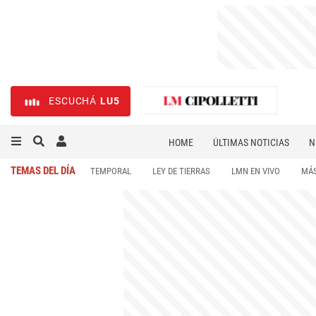
ESCUCHÁ
LU5
HOME
ÚLTIMAS NOTICIAS
N
NECROLÓGICAS
DEPORTES
TEMAS DEL DÍA
TEMPORAL
LEY DE TIERRAS
LMN EN VIVO
MÁS