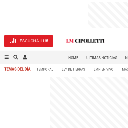
ESCUCHÁ
LU5
HOME
ÚLTIMAS NOTICIAS
N
NECROLÓGICAS
DEPORTES
TEMAS DEL DÍA
TEMPORAL
LEY DE TIERRAS
LMN EN VIVO
MÁS