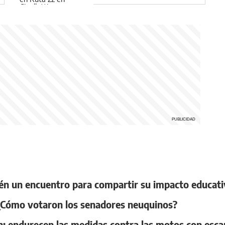
Valle
én un encuentro para compartir su impacto educativ
 ¿Cómo votaron los senadores neuquinos?
 endurecen las medidas contra las motos con escap