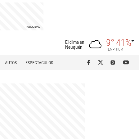
9°
41%
El clima en
Neuquén
TEMP
HUM
AUTOS
ESPECTÁCULOS