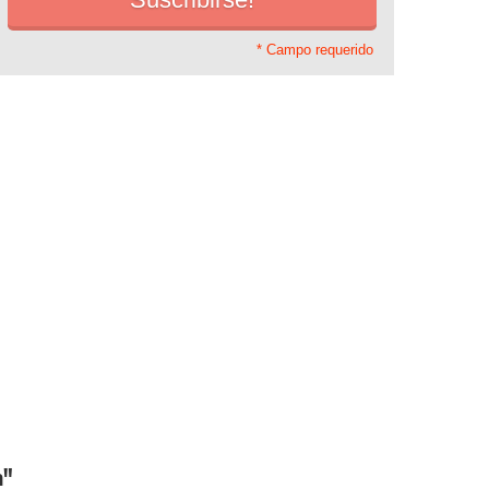
* Campo requerido
n"