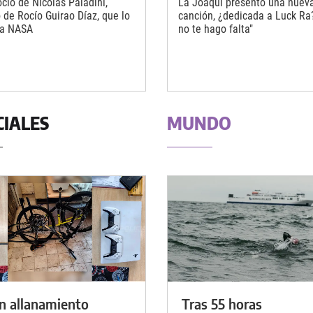
cio de Nicolás Paladini,
La Joaqui presentó una nuev
 de Rocío Guirao Díaz, que lo
canción, ¿dedicada a Luck Ra?
la NASA
no te hago falta"
CIALES
MUNDO
n allanamiento
Tras 55 horas