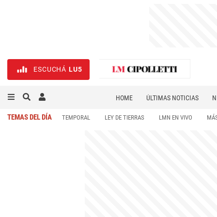
ESCUCHÁ
LU5
HOME
ÚLTIMAS NOTICIAS
N
NECROLÓGICAS
DEPORTES
TEMAS DEL DÍA
TEMPORAL
LEY DE TIERRAS
LMN EN VIVO
MÁS