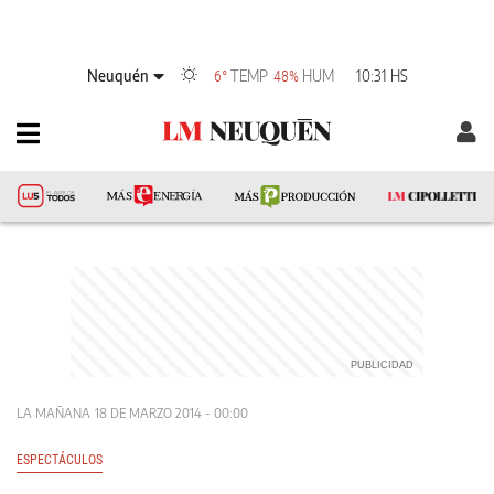
Neuquén
TEMP
HUM
10:31 HS
6°
48%
LA MAÑANA
18 DE MARZO 2014 - 00:00
ESPECTÁCULOS