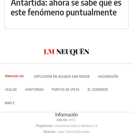
Antártida: ahora se sabe qué es
este fenómeno puntualmente
EXPLOSIÓN EN AGUADA SAN ROQUE
VACUNACIÓN
TEMAS DEL DÍA
+SALUD
+HISTORIAS
PUNTOS DE VISTA
EL COMEDOR
MAS E
Información
Edición:
6951
Propietario:
Comunicaciones y Medios S.A
Director:
Juan Carlos Schroeder