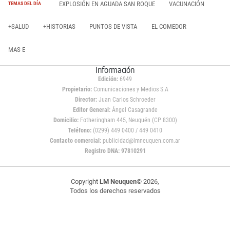
EXPLOSIÓN EN AGUADA SAN ROQUE
VACUNACIÓN
TEMAS DEL DÍA
+SALUD
+HISTORIAS
PUNTOS DE VISTA
EL COMEDOR
MAS E
Información
Edición:
6949
Propietario:
Comunicaciones y Medios S.A
Director:
Juan Carlos Schroeder
Editor General:
Ángel Casagrande
Domicilio:
Fotheringham 445, Neuquén (CP 8300)
Teléfono:
(0299) 449 0400 / 449 0410
Contacto comercial:
publicidad@lmneuquen.com.ar
Registro DNA: 97810291
Copyright
LM Neuquen
© 2026,
Todos los derechos reservados