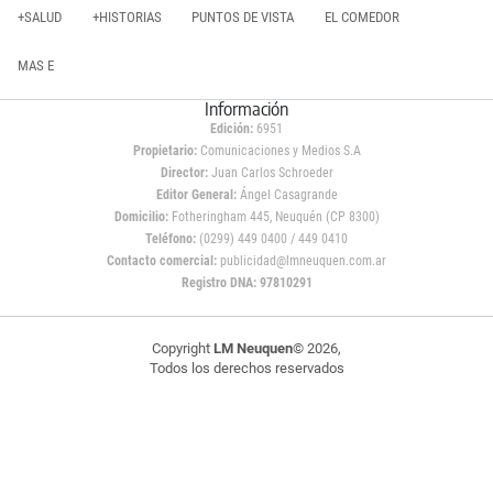
+SALUD
+HISTORIAS
PUNTOS DE VISTA
EL COMEDOR
MAS E
Información
Edición:
6951
Propietario:
Comunicaciones y Medios S.A
Director:
Juan Carlos Schroeder
Editor General:
Ángel Casagrande
Domicilio:
Fotheringham 445, Neuquén (CP 8300)
Teléfono:
(0299) 449 0400 / 449 0410
Contacto comercial:
publicidad@lmneuquen.com.ar
Registro DNA: 97810291
Copyright
LM Neuquen
© 2026,
Todos los derechos reservados