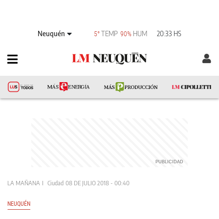
Neuquén
TEMP
HUM
20:33 HS
5°
90%
LA MAÑANA
Ciudad
08 DE JULIO 2018 - 00:40
NEUQUÉN