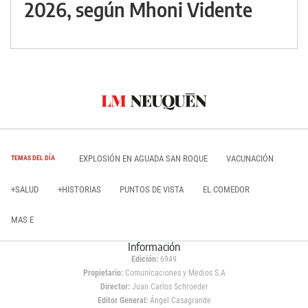
2026, según Mhoni Vidente
EXPLOSIÓN EN AGUADA SAN ROQUE
VACUNACIÓN
TEMAS DEL DÍA
+SALUD
+HISTORIAS
PUNTOS DE VISTA
EL COMEDOR
MAS E
Información
Edición:
6949
Propietario:
Comunicaciones y Medios S.A
Director:
Juan Carlos Schroeder
Editor General:
Ángel Casagrande