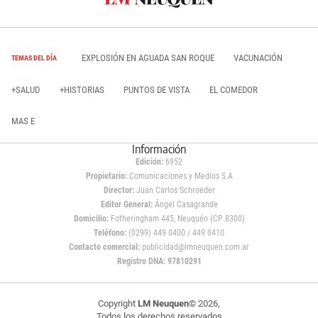
EXPLOSIÓN EN AGUADA SAN ROQUE
VACUNACIÓN
TEMAS DEL DÍA
+SALUD
+HISTORIAS
PUNTOS DE VISTA
EL COMEDOR
MAS E
Información
Edición:
6952
Propietario:
Comunicaciones y Medios S.A
Director:
Juan Carlos Schroeder
Editor General:
Ángel Casagrande
Domicilio:
Fotheringham 445, Neuquén (CP 8300)
Teléfono:
(0299) 449 0400 / 449 0410
Contacto comercial:
publicidad@lmneuquen.com.ar
Registro DNA: 97810291
Copyright
LM Neuquen
© 2026,
Todos los derechos reservados